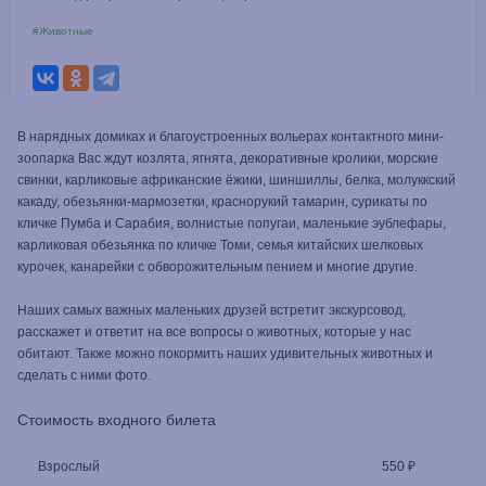
#Животные
В нарядных домиках и благоустроенных вольерах контактного мини-
зоопарка Вас ждут козлята, ягнята, декоративные кролики, морские
свинки, карликовые африканские ёжики, шиншиллы, белка, молуккский
какаду, обезьянки-мармозетки, краснорукий тамарин, сурикаты по
кличке Пумба и Сарабия, волнистые попугаи, маленькие эублефары,
карликовая обезьянка по кличке Томи, семья китайских шелковых
курочек, канарейки с обворожительным пением и многие другие.
Наших самых важных маленьких друзей встретит экскурсовод,
расскажет и ответит на все вопросы о животных, которые у нас
обитают. Также можно покормить наших удивительных животных и
сделать с ними фото.
Стоимость входного билета
Взрослый
550 ₽