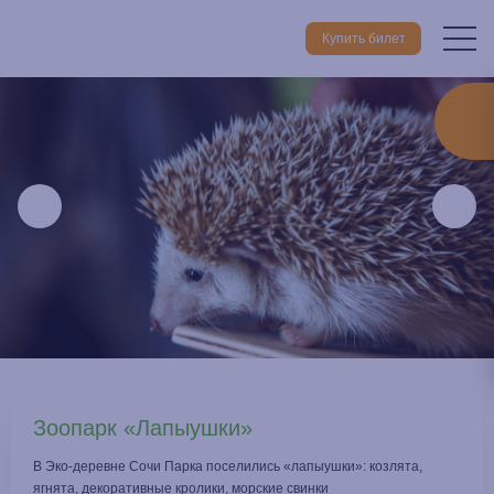
Купить билет
Главная
Чем заняться
Развлечения
Зоопарк «Лапыушки
Зоопарк «Лапыушки»
В Эко-деревне Сочи Парка поселились «лапыушки»: козлята,
ягнята, декоративные кролики, морские свинки