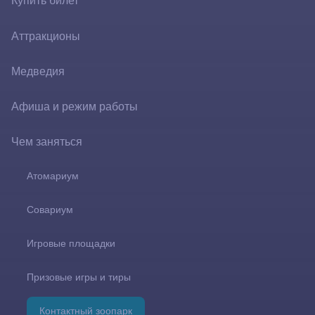
Купить билет
Купить билет
Аттракционы
Акции и спецпредложения
Медведия
Все тарифы
Афиша и режим работы
Годовой абонемент
Чем заняться
Предложения для дошколят и школьников
Атомариум
Скороход
Совариум
Билетная политика
Игровые площадки
Правила применения тарифов
Призовые игры и тиры
Контактный зоопарк