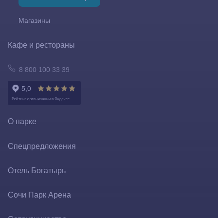
Магазины
Кафе и рестораны
8 800 100 33 39
О парке
Сказочная вселенная
Спецпредложения
Карта
Отель Богатырь
Контакты
Сочи Парк Арена
Как добраться