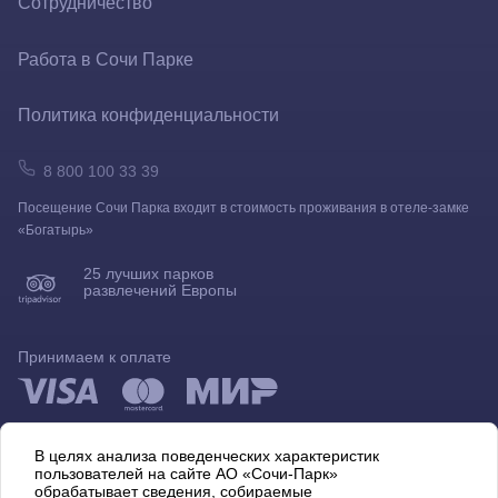
Сотрудничество
Вопрос-ответ
Организация мероприятий
Работа в Сочи Парке
Новости
Реклама в парке
Политика конфиденциальности
Правила посещения парка
Площадки под аренду
8 800 100 33 39
Рекомендации по посещению
Посещение Сочи Парка входит в стоимость проживания в отеле-замке
Агентам
«Богатырь»
Куда пойти в парке в дождь
Прессе
25 лучших парков
развлечений Европы
Безбарьерная среда
Партнеры
Принимаем к оплате
Социальные инициативы
Бизнес
Подпишитесь на нашу рассылку
Тендеры
В целях анализа поведенческих характеристик
Пишите нам
Оставьте отзыв
пользователей на сайте АО «Сочи-Парк»
Телефоны экстренных служб
обрабатывает сведения, собираемые