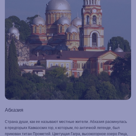
Абхазия
Страна души, как ее называют местные жители. Абхазия раскинулась
в предгорьях Кавказских гор, к которым, по античной легенде, был
прикован титан Прометей. Цветущая Гагра, высокогорное озеро Рица,