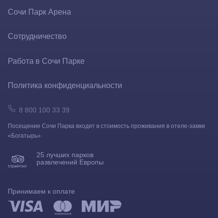
Контакты
Сочи Парк Арена
Как добраться
Сотрудничество
Вопрос-ответ
Организация мероприятий
Работа в Сочи Парке
Новости
Реклама в парке
Политика конфиденциальности
Правила посещения парка
Площадки под аренду
8 800 100 33 39
Рекомендации по посещению
Посещение Сочи Парка входит в стоимость проживания в отеле-замке
Агентам
«Богатырь»
Куда пойти в парке в дождь
Прессе
25 лучших парков
развлечений Европы
Безбарьерная среда
Партнеры
Принимаем к оплате
Социальные инициативы
Бизнес