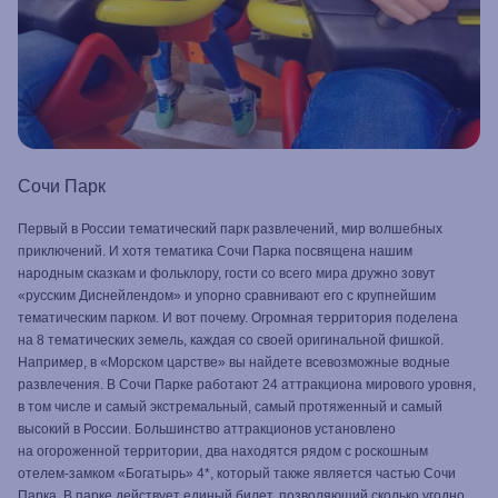
Сочи Парк
Первый в России тематический парк развлечений, мир волшебных
приключений. И хотя тематика Сочи Парка посвящена нашим
народным сказкам и фольклору, гости со всего мира дружно зовут
«русским Диснейлендом» и упорно сравнивают его с крупнейшим
тематическим парком. И вот почему. Огромная территория поделена
на 8 тематических земель, каждая со своей оригинальной фишкой.
Например, в «Морском царстве» вы найдете всевозможные водные
развлечения. В Сочи Парке работают 24 аттракциона мирового уровня,
в том числе и самый экстремальный, самый протяженный и самый
высокий в России. Большинство аттракционов установлено
на огороженной территории, два находятся рядом с роскошным
отелем-замком «Богатырь» 4*, который также является частью Сочи
Парка. В парке действует единый билет, позволяющий сколько угодно